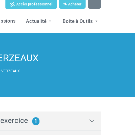
Adhérer
Accès professionnel
issions
Actualité
Boite à Outils
VERZEAUX
er VERZEAUX
'exercice
1