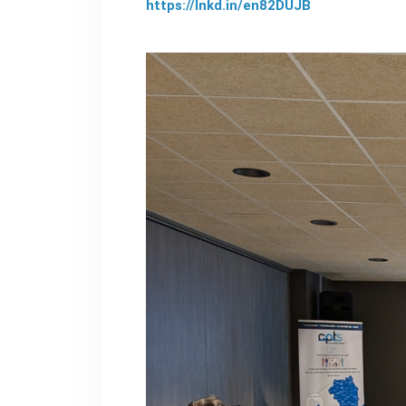
https://lnkd.in/en82DUJB